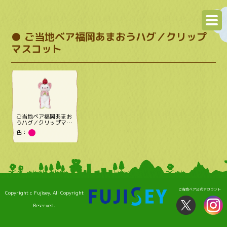
● ご当地ベア福岡あまおうハグ／クリップ
マスコット
ご当地ベア福岡あまお
うハグ／クリップマス
コット
色：
ご当地ベア公式アカウント
Copyright c Fujisey. All Copyright
Reserved.