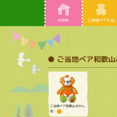
HOME
ご当地ベアとは
● ご当地べア和歌山
ご当地べア和歌山みかん
色：