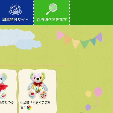
周年特設サイト
ご当地ベアを探す
島おりづる
ご当地ベア京てまり飴
色：