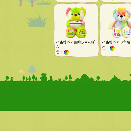
ご当地ベア長崎ちゃんぽ
ご当地ベアお台場
ん
色：
色：