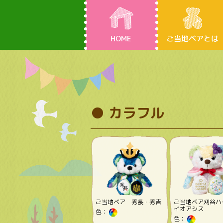
HOME
ご当地ベアとは
● カラフル
ご当地ベア 秀長・秀吉
ご当地ベア刈谷ハ
イオアシス
色：
色：