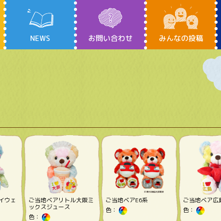
NEWS
お問い合わせ
みんなの投稿
イウェ
ご当地ベアリトル大阪ミ
ご当地ベアE6系
ご当地ベア広
ックスジュース
色：
色：
色：