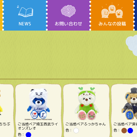
NEWS
お問い合わせ
みんなの投稿
ちちぶ
ご当地ベア埼玉西武ライ
ご当地ベアふっかちゃん
ご当地ベア深
オンズレオ
色：
色：
色：