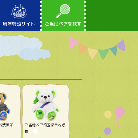
周年特設サイト
ご当地ベアを探す
谷渋沢栄一
ご当地ベア埼玉深谷ねぎ
色：