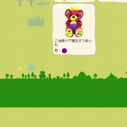
ご当地ベア埼玉さつまい
も
色：