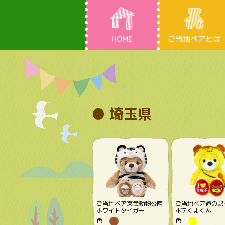
HOME
ご当地ベアとは
● 埼玉県
ご当地ベア東武動物公園
ご当地ベア道の駅
ホワイトタイガー
ポテくまくん
色：
色：