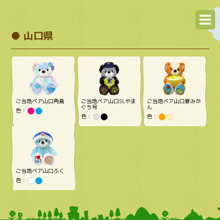
● 山口県
ご当地ベア山口角島
ご当地ベア山口SLやま
ご当地ベア山口夏みか
ぐち号
ん
色：
色：
色：
ご当地ベア山口ふく
色：