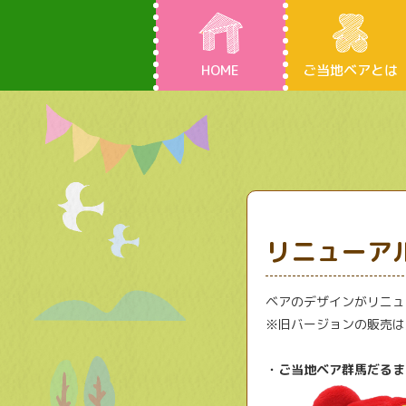
HOME
ご当地ベアとは
リニューア
ベアのデザインがリニュ
※旧バージョンの販売は
・ご当地ベア群馬だるま