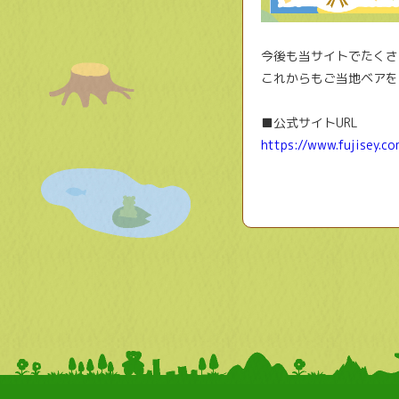
今後も当サイトでたくさ
これからもご当地ベアを
■公式サイトURL
https://www.fujisey.c