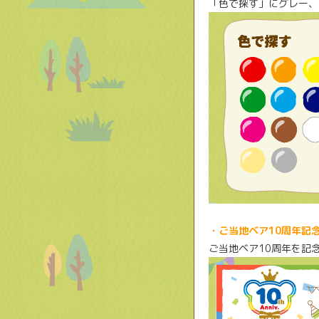
「色で探す」にグレー、
・ご当地ベア10周年記
ご当地ベア10周年を記