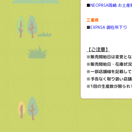
■
NEOPASA岡崎 お土
三重県
■
EXPASA 御在所下り
【ご注意】
※販売開始日は変更とな
※販売開始日・在庫状況
※一部店舗様を記載して
※予告なく取り扱い店舗
※1回の生産数が限られ