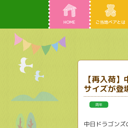
HOME
ご当地ベアとは
【再入荷】
サイズが登
周年
中日ドラゴンズ