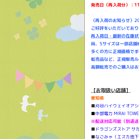
発売日（再入荷分）：1
〈再入荷のお知らせ〉20
ご好評をいただいており
再入荷日・最新の在庫状
尚、Sサイズは一部店舗
多くの方に正規価格で手
転売品など、正規販売ル
高額転売でのご購入はお
【お取扱い店舗】
愛知県
■
刈谷ハイウェイオアシ
■
中部電力 MIRAI TO
※配送対応可能（別途送
■
ドラゴンズストア サ
■
なごみゃ（エスカ地下