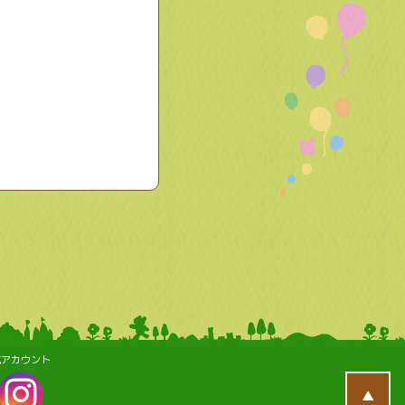
。
式アカウント
▲