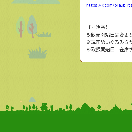
https://x.com/blaubli
＝＝＝＝＝＝＝＝＝＝＝
【ご注意】
※販売開始日は変更
※現在ぬいぐるみ S
※取扱開始日・在庫