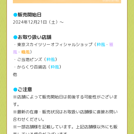
●
販売開始日
2024年12月21日（土）～
●
お取り扱い店舗
・東京スカイツリーオフィシャルショップ（
粋風
・
雅
風
・
幟風
）
・ご当地ピンズ（
粋風
）
・からくり百貨店（
粋風
）
他
●
ご注意
※店舗によって販売開始日は前後する可能性がございま
す。
※最新の在庫・販売状況はお取扱い店舗様に直接お問い
合わせください。
※一部店舗様を記載しています。上記店舗様以外にも販