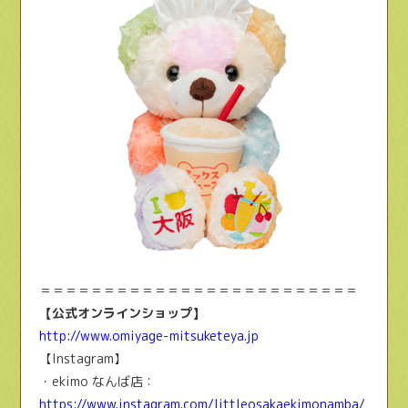
＝＝＝＝＝＝＝＝＝＝＝＝＝＝＝＝＝＝＝＝＝＝＝＝＝
【公式オンラインショップ】
http://www.omiyage-mitsuketeya.jp
【Instagram】
・ekimo なんば店：
https://www.instagram.com/littleosakaekimonamba/