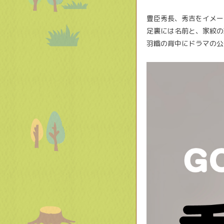
豊臣秀長、秀吉をイメー
足裏には名前と、家紋の
羽織の背中にドラマの公