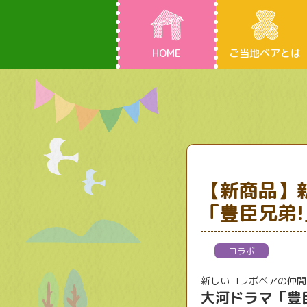
HOME
ご当地ベアとは
【新商品】
「豊臣兄弟
コラボ
新しいコラボベアの仲間
大河ドラマ「豊