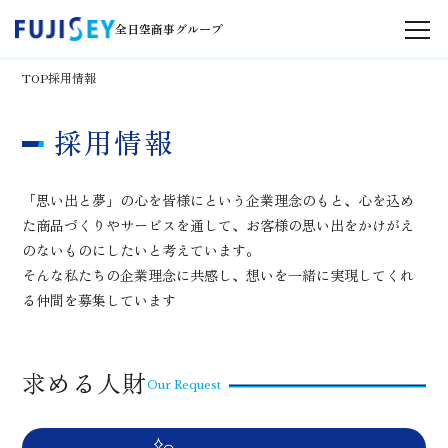
全日空商事グループ
TOP
採用情報
事業紹介
採
用
情
報
商品紹介
「思い出と夢」の心を皆様にという企業理念のもと、
心を込め
た商品づくりやサービスを通して、お客様の思い出をかけがえ
会社案内
のないものにしたいと考えています。
そんな私たちの企業理念に共感し、想いを一緒に実現してくれ
サステナビリティ
る仲間を募集しています
採用情報
求める人財
Our Request
お問い合わせ