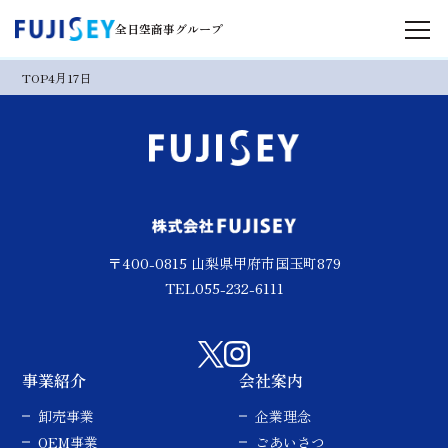
全日空商事グループ
TOP
4月17日
事業紹介
商品紹介
会社案内
〒400-0815 山梨県甲府市国玉町879
サステナビリティ
TEL055-232-6111
採用情報
事業紹介
会社案内
お問い合わせ
卸売事業
企業理念
OEM事業
ごあいさつ